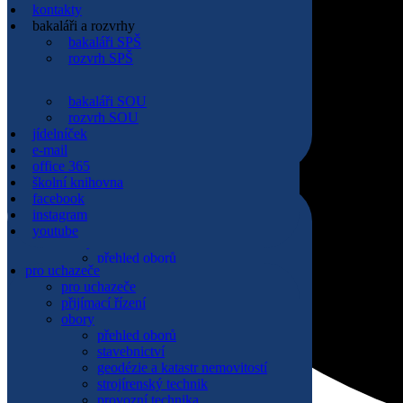
whisteblowing
kontakty
nastavení cookies
bakaláři a rozvrhy
aktuality
bakaláři SPŠ
kontakty
rozvrh SPŠ
přehled kontaktů
vedení školy
pedagogičtí pracovníci SPŠ
bakaláři SOU
pedagogičtí pracovníci SOU
rozvrh SOU
technicko hospodářští pracovníci SPŠ
jídelníček
technicko hospodářští pracovníci SOU
e-mail
pracovníci domova mládeže
office 365
školní knihovna
pro uchazeče
facebook
den otevřených dveří
instagram
přijímací řízení
youtube
obory
přehled oborů
pro uchazeče
stavebnictví
pro uchazeče
geodézie a katastr nemovitostí
přijímací řízení
strojírenský technik
obory
nástrojař
přehled oborů
strojní mechanik
stavebnictví
elektrikář slaboproud
geodézie a katastr nemovitostí
elektrikář silnoproud
strojírenský technik
provozní elektrotechnika
provozní technika