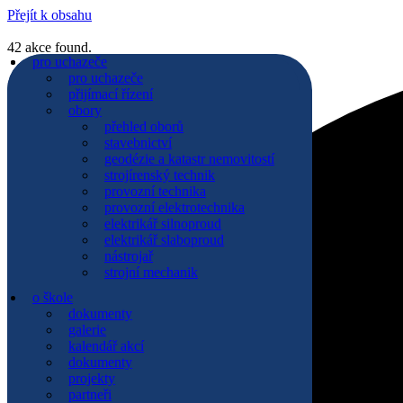
Přejít k obsahu
42 akce found.
pro uchazeče
pro uchazeče
den otevřených dveří
pro uchazeče
přijímací řízení
přijímací řízení
obory
obory
přehled oborů
přehled oborů
stavebnictví
stavebnictví
geodézie a katastr nemovitostí
geodézie a katastr nemovitostí
strojírenský technik
strojírenský technik
nástrojař
provozní technika
strojní mechanik
provozní elektrotechnika
elektrikář slaboproud
elektrikář silnoproud
elektrikář silnoproud
elektrikář slaboproud
provozní elektrotechnika
nástrojař
provozní technika
strojní mechanik
pro studenty
o škole
služby
dokumenty
nabízené služby
galerie
stravování
kalendář akcí
ubytování
dokumenty
zakázková výroba
projekty
kurzy
partneři
podpůrné aktivity studia