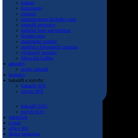
projekty
kultura
historie školy
dokumenty
Letohrad a okolí
exkurze
areál SPŠ
harmonogram školního roku
areál SOU
metodik prevence
domov mládeže
nadační fond spš letohrad
školní jídelna
školská rada
prohlášení o přístupnosti
studentské soutěže
whisteblowing
studijní a informační centrum
nastavení cookies
výchovný poradce
aktuality
žákovská knížka
kontakty
aktuality
přehled kontaktů
archiv aktualit
vedení školy
kontakty
pedagogičtí pracovníci SPŠ
bakaláři a rozvrhy
pedagogičtí pracovníci SOU
bakaláři SPŠ
technicko hospodářští pracovníci SPŠ
rozvrh SPŠ
technicko hospodářští pracovníci SOU
pracovníci domova mládeže
bakaláři SOU
rozvrh SOU
jídelníček
e-mail
office 365
školní knihovna