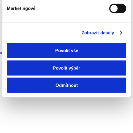
facebook
instagram
Marketingové
youtube
Zobrazit detaily
Povolit vše
ad
Povolit výběr
Odmítnout