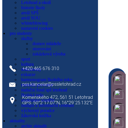
Letohrad a okolí
sport
historie školy
kultura
areál SPŠ
studentské soutěže
areál SOU
exkurze
whisteblowing
Kontakty
výchovný poradce
nastavení cookies
metodik prevence
pro studenty
školská rada
služby
nadační fond SPŠ Letohrad
domov mládeže
žákovská knížka
stravování
studijní a informační centrum
Ředitelství školy
zakázková výroba
kalendář akcí
sport
dokumenty
kultura
o škole
+420 465 676 310
dokumenty
představení školy
exkurze
galerie
harmonogram školního roku
partneři
pss.kancelar@pssletohrad.cz
metodik prevence
projekty
nadační fond spš letohrad
historie školy
školská rada
Komenského 472, 561 51 Letohrad
Letohrad a okolí
studentské soutěže
GPS: 50°2´17.07"N, 16°29´25.132"E
areál SPŠ
studijní a informační centrum
areál SOU
výchovný poradce
domov mládeže
žákovská knížka
školní jídelna
aktuality
Průmyslová střední škola Letohrad
prohlášení o přístupnosti
archiv aktualit
Komenského 472, 561 51 Letohrad