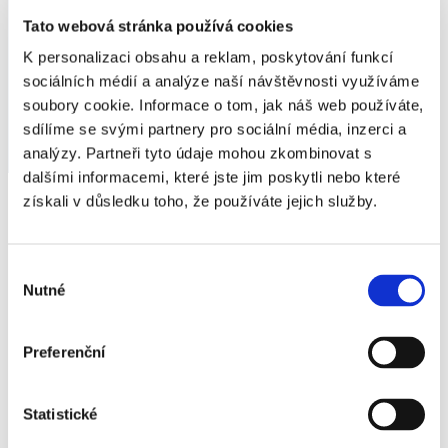
projekty
kultura
historie školy
Tato webová stránka používá cookies
dokumenty
Letohrad a okolí
Průmyslová střední škola Letohrad
exkurze
K personalizaci obsahu a reklam, poskytování funkcí
areál SPŠ
harmonogram školního roku
pss.kancelar@pssletohrad.cz
areál SOU
sociálních médií a analýze naší návštěvnosti využíváme
metodik prevence
+420 465 676 310
domov mládeže
nadační fond spš letohrad
soubory cookie. Informace o tom, jak náš web používáte,
školní jídelna
školská rada
Areál odborného učiliště PSŠ Letohrad
sdílíme se svými partnery pro sociální média, inzerci a
prohlášení o přístupnosti
studentské soutěže
sou.kancelar@pssletohrad.cz
whisteblowing
analýzy. Partneři tyto údaje mohou zkombinovat s
studijní a informační centrum
+420 465 350 670
nastavení cookies
výchovný poradce
dalšími informacemi, které jste jim poskytli nebo které
aktuality
žákovská knížka
získali v důsledku toho, že používáte jejich služby.
kontakty
aktuality
přehled kontaktů
archiv aktualit
vedení školy
kontakty
pedagogičtí pracovníci SPŠ
bakaláři a rozvrhy
Výběr
pedagogičtí pracovníci SOU
bakaláři SPŠ
Nutné
souhlasu
technicko hospodářští pracovníci SPŠ
rozvrh SPŠ
technicko hospodářští pracovníci SOU
pracovníci domova mládeže
bakaláři SOU
Preferenční
rozvrh SOU
jídelníček
e-mail
Statistické
office 365
školní knihovna