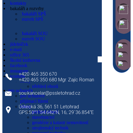
whisteblowing
kontakty
IČ: 49314912
nastavení cookies
bakaláři a rozvrhy
DIČ: CZ49314912
aktuality
bakaláři SPŠ
IZO: 049314912
kontakty
rozvrh SPŠ
Datová schránka: 4jzwpy4
přehled kontaktů
B. účet: 86-0505800257/0100
vedení školy
Škola je zapsaná v obchodním rejstříku u Krajského
pedagogičtí pracovníci SPŠ
bakaláři SOU
pedagogičtí pracovníci SOU
soudu v Hradci Králové, spisová značka Pr. 1512 ze dne
rozvrh SOU
technicko hospodářští pracovníci SPŠ
1.7.2016
jídelníček
technicko hospodářští pracovníci SOU
e-mail
pracovníci domova mládeže
office 365
školní knihovna
Pracoviště SOU
pro uchazeče
facebook
den otevřených dveří
instagram
+420 465 350 670
přijímací řízení
youtube
+420 465 350 680 Mgr. Zajíc Roman
obory
přehled oborů
pro uchazeče
stavebnictví
sou.kancelar@pssletohrad.cz
pro uchazeče
geodézie a katastr nemovitostí
přijímací řízení
strojírenský technik
Ústecká 36, 561 51 Letohrad
obory
nástrojař
přehled oborů
GPS:50°1´54.642"N, 16; 29´36.854"E
strojní mechanik
stavebnictví
elektrikář slaboproud
geodézie a katastr nemovitostí
elektrikář silnoproud
Jídelna
strojírenský technik
provozní elektrotechnika