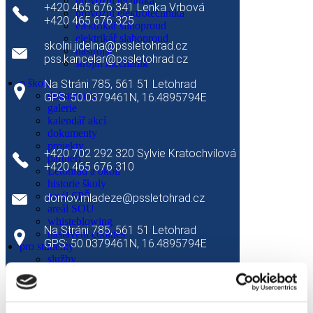
provozní technika
provozní technika
+420 465 676 341 Lenka Vrbová
provozní elektrotechnika
pro studenty
+420 465 676 325
elektrikář silnoproud
služby
elektrikář slaboproud
nabízené služby
skolni.jidelna@pssletohrad.cz
nástrojař
stravování
pss.kancelar@pssletohrad.cz
strojní mechanik
ubytování
zakázková výroba
o škole
Na Stráni 785, 561 51 Letohrad
kurzy
dokumenty
GPS: 50.0379461N, 16.4895794E
podpůrné aktivity studia
galerie
sport
kalendář akcí
Domov mládeže
kultura
dokumenty
studentské soutěže
projekty
+420 702 292 320 Sylvie Kratochvílová
exkurze
partneři
+420 465 676 310
výchovný poradce
Letohrad a okolí
metodik prevence
historie školy
školská rada
areál SPŠ
domov.mladeze@pssletohrad.cz
nadační fond SPŠ Letohrad
areál SOU
žákovská knížka
whisteblowing
Na Stráni 785, 561 51 Letohrad
studijní a informační centrum
nastavení cookies
kalendář akcí
GPS: 50.0379461N, 16.4895794E
pro studenty
dokumenty
služby
o škole
domov mládeže
představení školy
stravování
galerie
zakázková výroba
partneři
sport