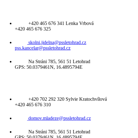
Jídelna
+420 465 676 341 Lenka Vrbová
+420 465 676 325
skolni.jidelna@pssletohrad.cz
pss.kancelar@pssletohrad.cz
Na Stráni 785, 561 51 Letohrad
GPS: 50.0379461N, 16.4895794E
Domov mládeže
+420 702 292 320 Sylvie Kratochvílová
+420 465 676 310
domov.mladeze@pssletohrad.cz
Na Stráni 785, 561 51 Letohrad
GPS: 50.0379461N, 16.4895794E