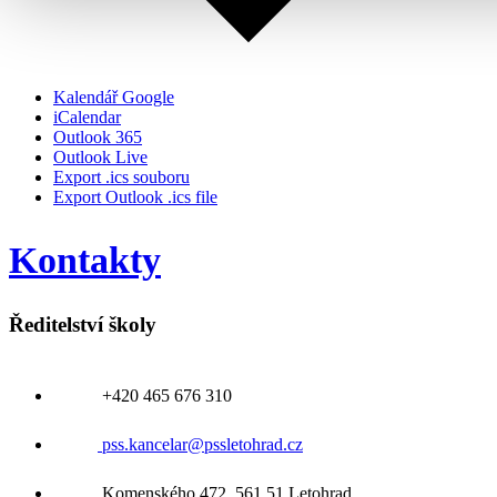
Kalendář Google
iCalendar
Outlook 365
Outlook Live
Export .ics souboru
Export Outlook .ics file
Kontakty
Ředitelství školy
+420 465 676 310
pss.kancelar@pssletohrad.cz
Komenského 472, 561 51 Letohrad