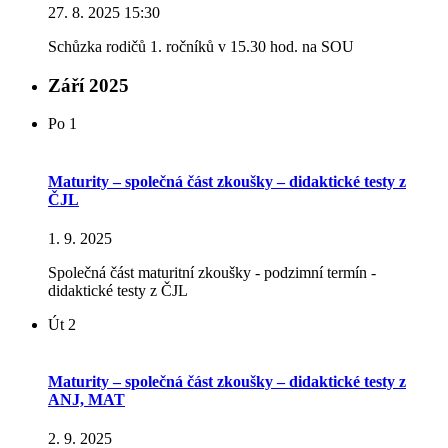
27. 8. 2025 15:30
Schůzka rodičů 1. ročníků v 15.30 hod. na SOU
Září 2025
Po
1
Maturity – společná část zkoušky – didaktické testy z
ČJL
1. 9. 2025
Společná část maturitní zkoušky - podzimní termín -
didaktické testy z ČJL
Út
2
Maturity – společná část zkoušky – didaktické testy z
ANJ, MAT
2. 9. 2025