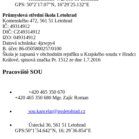
GPS: 50°2´17.07"N, 16°29´25.132"E
Průmyslová střední škola Letohrad
Komenského 472, 561 51 Letohrad
IČ: 49314912
DIČ: CZ49314912
IZO: 049314912
Datová schránka: 4jzwpy4
B. účet: 86-0505800257/0100
Škola je zapsaná v obchodním rejstříku u Krajského soudu v Hradci
Králové, spisová značka Pr. 1512 ze dne 1.7.2016
Pracoviště SOU
+420 465 350 670
+420 465 350 680 Mgr. Zajíc Roman
sou.kancelar@pssletohrad.cz
Ústecká 36, 561 51 Letohrad
GPS:50°1´54.642"N, 16; 29´36.854"E