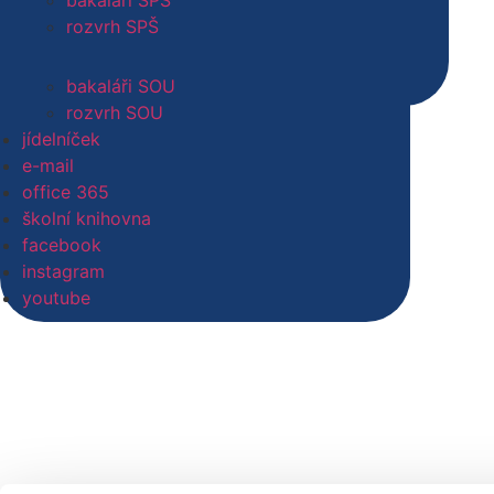
bakaláři SPŠ
pedagogičtí pracovníci SOU
rozvrh SPŠ
technicko hospodářští pracovníci SPŠ
technicko hospodářští pracovníci SOU
bakaláři SOU
pracovníci domova mládeže
rozvrh SOU
jídelníček
e-mail
office 365
školní knihovna
facebook
instagram
youtube