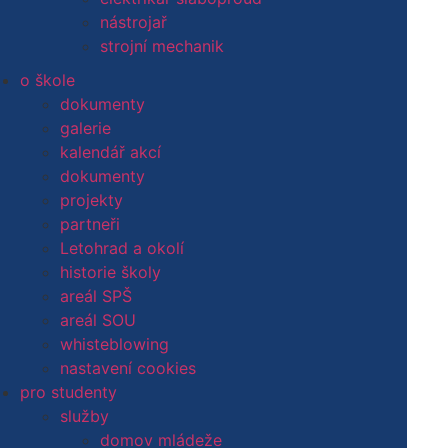
nabízené služby
nástrojař
stravování
strojní mechanik
ubytování
o škole
zakázková výroba
dokumenty
kurzy
Průmyslová střední škola Letohrad
galerie
podpůrné aktivity studia
pss.kancelar@pssletohrad.cz
kalendář akcí
sport
+420 465 676 310
dokumenty
kultura
Areál odborného učiliště PSŠ Letohrad
projekty
studentské soutěže
sou.kancelar@pssletohrad.cz
partneři
exkurze
+420 465 350 670
Letohrad a okolí
výchovný poradce
historie školy
metodik prevence
areál SPŠ
školská rada
areál SOU
nadační fond SPŠ Letohrad
whisteblowing
žákovská knížka
nastavení cookies
studijní a informační centrum
pro studenty
kalendář akcí
služby
dokumenty
domov mládeže