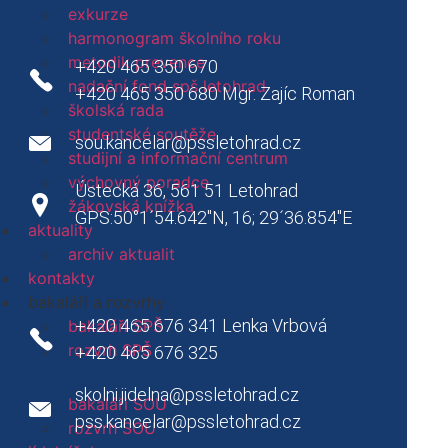
představení školy
exkurze
galerie
harmonogram školního roku
partneři
metodik prevence
+420 465 350 670
projekty
nadační fond spš letohrad
+420 465 350 680 Mgr. Zajíc Roman
historie školy
školská rada
Letohrad a okolí
studentské soutěže
sou.kancelar@pssletohrad.cz
areál SPŠ
studijní a informační centrum
areál SOU
výchovný poradce
Ústecká 36, 561 51 Letohrad
domov mládeže
žákovská knížka
GPS:50°1´54.642"N, 16; 29´36.854"E
školní jídelna
aktuality
prohlášení o přístupnosti
Jídelna
archiv aktualit
whisteblowing
kontakty
nastavení cookies
bakaláři a rozvrhy
aktuality
+420 465 676 341 Lenka Vrbová
bakaláři SPŠ
kontakty
rozvrh SPŠ
+420 465 676 325
přehled kontaktů
vedení školy
skolni.jidelna@pssletohrad.cz
bakaláři SOU
pedagogičtí pracovníci SPŠ
pss.kancelar@pssletohrad.cz
rozvrh SOU
pedagogičtí pracovníci SOU