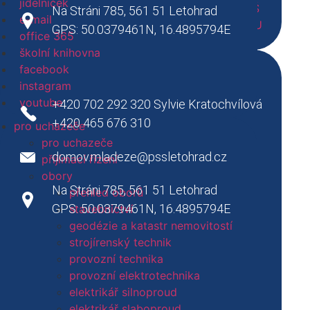
jídelníček
technicko hospodářští pracovníci SPŠ
Na Stráni 785, 561 51 Letohrad
e-mail
technicko hospodářští pracovníci SOU
GPS: 50.0379461N, 16.4895794E
office 365
pracovníci domova mládeže
Domov mládeže
školní knihovna
pro uchazeče
facebook
den otevřených dveří
instagram
přijímací řízení
youtube
+420 702 292 320 Sylvie Kratochvílová
obory
+420 465 676 310
přehled oborů
pro uchazeče
stavebnictví
pro uchazeče
domov.mladeze@pssletohrad.cz
geodézie a katastr nemovitostí
přijímací řízení
strojírenský technik
obory
Na Stráni 785, 561 51 Letohrad
nástrojař
přehled oborů
strojní mechanik
GPS: 50.0379461N, 16.4895794E
stavebnictví
elektrikář slaboproud
geodézie a katastr nemovitostí
elektrikář silnoproud
strojírenský technik
provozní elektrotechnika
provozní technika
provozní technika
provozní elektrotechnika
pro studenty
elektrikář silnoproud
Letohrad
služby
elektrikář slaboproud