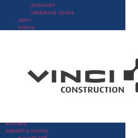
o škole
stravování
představení školy
zakázková výroba
galerie
sport
partneři
kultura
projekty
dokumenty
historie školy
exkurze
Letohrad a okolí
harmonogram školního roku
areál SPŠ
metodik prevence
areál SOU
nadační fond spš letohrad
domov mládeže
školská rada
školní jídelna
studentské soutěže
prohlášení o přístupnosti
studijní a informační centrum
whisteblowing
výchovný poradce
nastavení cookies
žákovská knížka
aktuality
aktuality
kontakty
archiv aktualit
přehled kontaktů
kontakty
vedení školy
bakaláři a rozvrhy
pedagogičtí pracovníci SPŠ