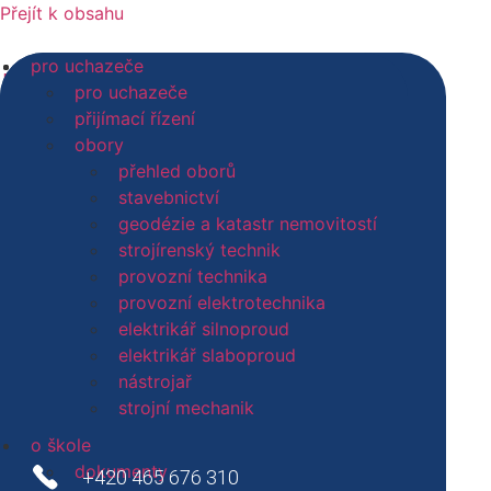
Přejít k obsahu
pro uchazeče
pro uchazeče
Náglová Jana
pro uchazeče
den otevřených dveří
přijímací řízení
přijímací řízení
obory
obory
přehled oborů
přehled oborů
stavebnictví
stavebnictví
geodézie a katastr nemovitostí
geodézie a katastr nemovitostí
strojírenský technik
strojírenský technik
provozní technika
nástrojař
provozní elektrotechnika
strojní mechanik
elektrikář silnoproud
elektrikář slaboproud
elektrikář slaboproud
elektrikář silnoproud
nástrojař
provozní elektrotechnika
Ředitelství školy
strojní mechanik
provozní technika
pro studenty
o škole
služby
dokumenty
+420 465 676 310
nabízené služby