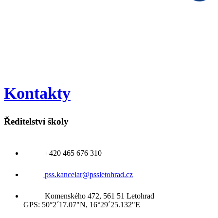
Kontakty
Ředitelství školy
+420 465 676 310
pss.kancelar@pssletohrad.cz
Komenského 472, 561 51 Letohrad
GPS: 50°2´17.07"N, 16°29´25.132"E