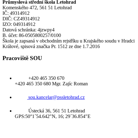
Průmyslová střední škola Letohrad
Komenského 472, 561 51 Letohrad
IČ: 49314912
DIČ: CZ49314912
IZO: 049314912
Datová schránka: 4jzwpy4
B. účet: 86-0505800257/0100
Škola je zapsaná v obchodním rejstříku u Krajského soudu v Hradci
Králové, spisová značka Pr. 1512 ze dne 1.7.2016
Pracoviště SOU
+420 465 350 670
+420 465 350 680 Mgr. Zajíc Roman
sou.kancelar@pssletohrad.cz
Ústecká 36, 561 51 Letohrad
GPS:50°1´54.642"N, 16; 29´36.854"E
Jídelna