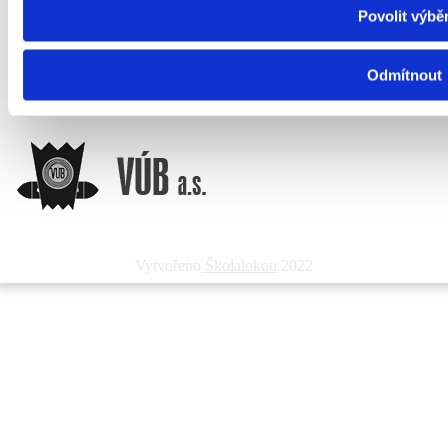
Povolit výbě
Odmítnout
Vytvořeno
Školalokou
2022