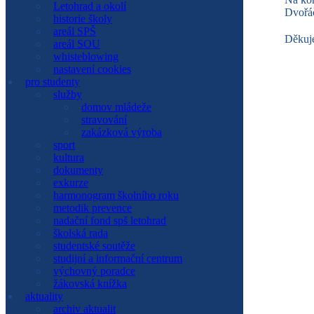
Letohrad a okolí
sport
Dvořáč
historie školy
kultura
areál SPŠ
studentské soutěže
Děkuje
areál SOU
exkurze
whisteblowing
výchovný poradce
nastavení cookies
metodik prevence
pro studenty
školská rada
služby
nadační fond SPŠ Letohrad
domov mládeže
žákovská knížka
stravování
studijní a informační centrum
zakázková výroba
kalendář akcí
sport
dokumenty
kultura
o škole
dokumenty
představení školy
exkurze
galerie
harmonogram školního roku
partneři
metodik prevence
projekty
nadační fond spš letohrad
historie školy
školská rada
Letohrad a okolí
studentské soutěže
areál SPŠ
studijní a informační centrum
areál SOU
výchovný poradce
domov mládeže
žákovská knížka
školní jídelna
aktuality
prohlášení o přístupnosti
archiv aktualit