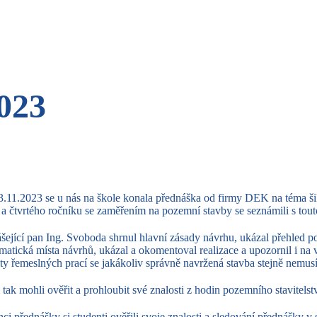
023
.11.2023 se u nás na škole konala přednáška od firmy DEK na téma šik
o a čtvrtého ročníku se zaměřením na pozemní stavby se seznámili s to
šející pan Ing. Svoboda shrnul hlavní zásady návrhu, ukázal přehled p
matická místa návrhů, ukázal a okomentoval realizace a upozornil i na 
ity řemeslných prací se jakákoliv správně navržená stavba stejně nemusí
i tak mohli ověřit a prohloubit své znalosti z hodin pozemního stavitelstv
ci přednášky si studenti ověřili svoje znalosti a sledování přednášky 