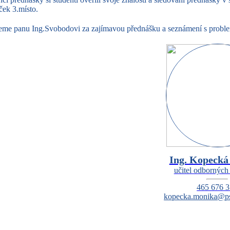
ek 3.místo.
me panu Ing.Svobodovi za zajímavou přednášku a seznámení s proble
Ing. Kopecká
učitel odborných
465 676 
kopecka.monika@ps