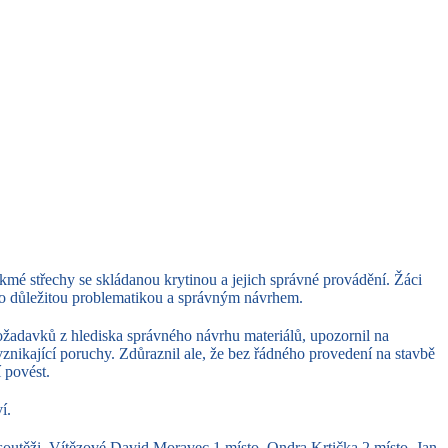
mé střechy se skládanou krytinou a jejich správné provádění. Žáci
uto důležitou problematikou a správným návrhem.
ožadavků z hlediska správného návrhu materiálů, upozornil na
vznikající poruchy. Zdůraznil ale, že bez řádného provedení na stavbě
 povést.
í.
v soutěži. Vítězové David Moravec 1 místo, Ondra Krtička 2 místo, Jan