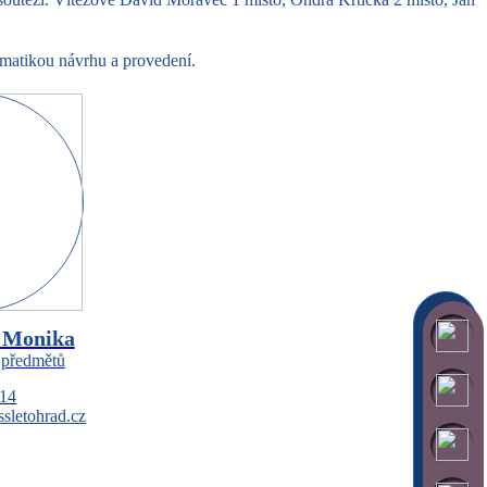
matikou návrhu a provedení.
 Monika
 předmětů
314
sletohrad.cz