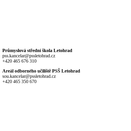
Průmyslová střední škola Letohrad
pss.kancelar@pssletohrad.cz
+420 465 676 310
Areál odborného učiliště PSŠ Letohrad
sou.kancelar@pssletohrad.cz
+420 465 350 670