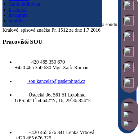
DIČ: CZ49314912
školní knihovna
IZO: 049314912
facebook
Datová schránka: 4jzwpy4
instagram
B. účet: 86-0505800257/0100
youtube
Škola je zapsaná v obchodním rejstříku u Krajského soudu v Hradci
Králové, spisová značka Pr. 1512 ze dne 1.7.2016
Pracoviště SOU
+420 465 350 670
+420 465 350 680 Mgr. Zajíc Roman
sou.kancelar@pssletohrad.cz
Ústecká 36, 561 51 Letohrad
GPS:50°1´54.642"N, 16; 29´36.854"E
Jídelna
+420 465 676 341 Lenka Vrbová
+420 465 676 325