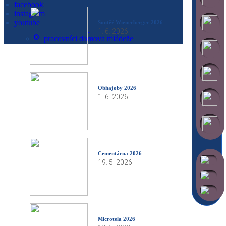
facebook
pedagogičtí pracovníci SOU
instagram
technicko hospodářští pracovníci SPŠ
youtube
Soutěž Wienerberger 2026
technicko hospodářští pracovníci SOU
1. 6. 2026
pracovníci domova mládeže
Obhajoby 2026
1. 6. 2026
Cementárna 2026
19. 5. 2026
Microtela 2026