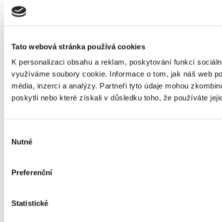
Stříbro pro letohradské geodety 2024
23. 4. 2024
Tato webová stránka používá cookies
K personalizaci obsahu a reklam, poskytování funkcí sociáln
Hamlet 2024
využíváme soubory cookie. Informace o tom, jak náš web pou
5. 4. 2024
média, inzerci a analýzy. Partneři tyto údaje mohou zkombino
poskytli nebo které získali v důsledku toho, že používáte jeji
Výběr
Osvětim 2024
Nutné
28. 3. 2024
souhlasu
Preferenční
Matematický klokan - 2024
Statistické
28. 3. 2024