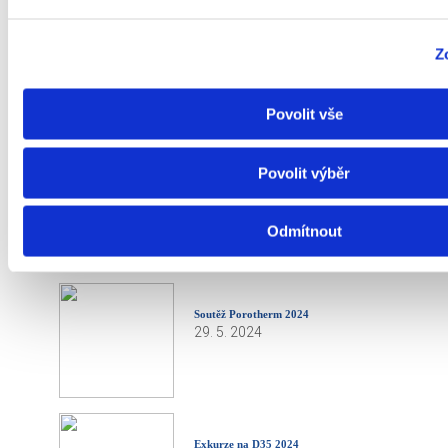
Z
DEKTALENT 2024
1. 7. 2024
Povolit vše
Povolit výběr
Výsledky přijímacího řízení 2024/25
24. 6. 2024
Odmítnout
Soutěž Porotherm 2024
29. 5. 2024
Exkurze na D35 2024