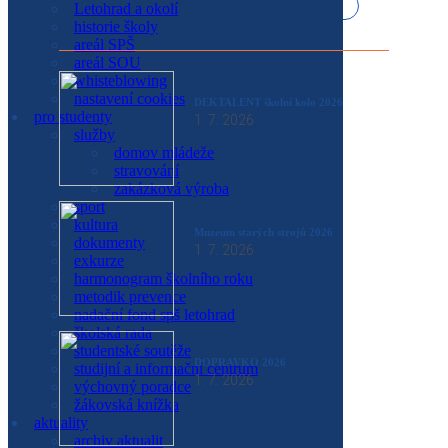
Letohrad a okolí
sport
historie školy
kultura
areál SPŠ
studentské soutěže
areál SOU
exkurze
whisteblowing
výchovný poradce
nastavení cookies
DEKTALENT školní kolo 2026
metodik prevence
pro studenty
1. 7. 2026
školská rada
služby
nadační fond SPŠ Letohrad
domov mládeže
žákovská knížka
stravování
studijní a informační centrum
zakázková výroba
kalendář akcí
sport
dokumenty
kultura
o škole
Muzeum starých strojů 2026
dokumenty
1. 7. 2026
představení školy
exkurze
galerie
harmonogram školního roku
partneři
metodik prevence
projekty
nadační fond spš letohrad
historie školy
školská rada
Letohrad a okolí
studentské soutěže
areál SPŠ
DOPRAVKO 2026
studijní a informační centrum
areál SOU
1. 7. 2026
výchovný poradce
domov mládeže
žákovská knížka
školní jídelna
aktuality
prohlášení o přístupnosti
archiv aktualit