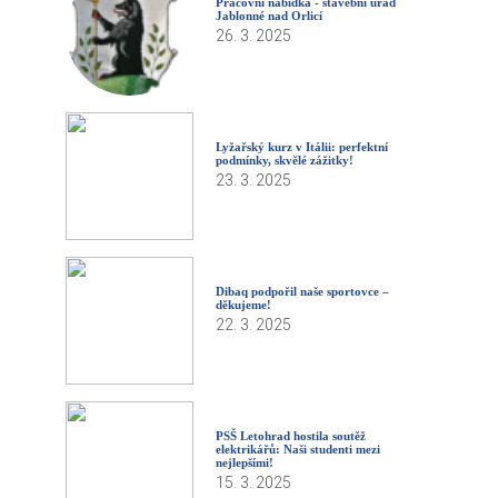
Pracovní nabídka - stavební úřad
Jablonné nad Orlicí
26. 3. 2025
Lyžařský kurz v Itálii: perfektní
podmínky, skvělé zážitky!
23. 3. 2025
Dibaq podpořil naše sportovce –
děkujeme!
22. 3. 2025
PSŠ Letohrad hostila soutěž
elektrikářů: Naši studenti mezi
nejlepšími!
15. 3. 2025