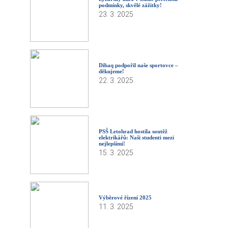
podmínky, skvělé zážitky!
23. 3. 2025
Dibaq podpořil naše sportovce –
děkujeme!
22. 3. 2025
PSŠ Letohrad hostila soutěž
elektrikářů: Naši studenti mezi
nejlepšími!
15. 3. 2025
Výběrové řízení 2025
11. 3. 2025