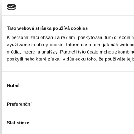
Liga rozpočtářů 2024
Tato webová stránka používá cookies
1. 2. 2024
K personalizaci obsahu a reklam, poskytování funkcí sociáln
využíváme soubory cookie. Informace o tom, jak náš web pou
média, inzerci a analýzy. Partneři tyto údaje mohou zkombino
poskytli nebo které získali v důsledku toho, že používáte jeji
Exkurze do Sportovní haly
25. 1. 2024
Výběr
Nutné
souhlasu
Exkurze na modernizaci železnice 2023
Preferenční
11. 1. 2024
Statistické