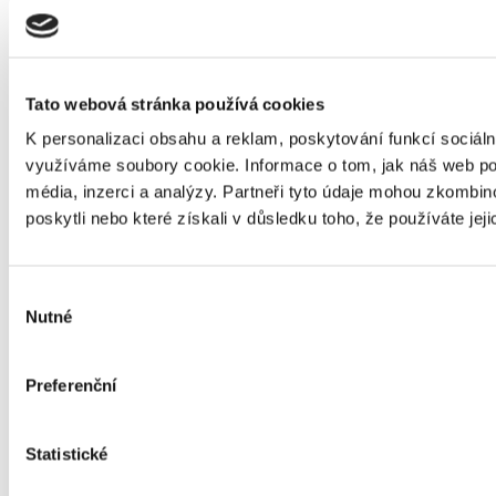
Národní Soustava Kvalifikací 2024
29. 4. 2024
Tato webová stránka používá cookies
K personalizaci obsahu a reklam, poskytování funkcí sociáln
Stříbro pro letohradské geodety 2024
využíváme soubory cookie. Informace o tom, jak náš web pou
23. 4. 2024
média, inzerci a analýzy. Partneři tyto údaje mohou zkombino
poskytli nebo které získali v důsledku toho, že používáte jeji
Výběr
Hamlet 2024
Nutné
5. 4. 2024
souhlasu
Preferenční
Osvětim 2024
Statistické
28. 3. 2024