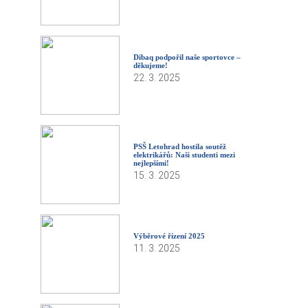
Dibaq podpořil naše sportovce –
děkujeme!
22. 3. 2025
PSŠ Letohrad hostila soutěž
elektrikářů: Naši studenti mezi
nejlepšími!
15. 3. 2025
Výběrové řízení 2025
11. 3. 2025