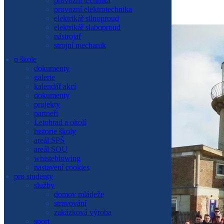
provozní technika
provozní technika
provozní elektrotechnika
pro studenty
elektrikář silnoproud
služby
elektrikář slaboproud
nabízené služby
nástrojař
stravování
strojní mechanik
ubytování
zakázková výroba
o škole
kurzy
dokumenty
podpůrné aktivity studia
galerie
sport
kalendář akcí
kultura
dokumenty
studentské soutěže
projekty
exkurze
partneři
výchovný poradce
Letohrad a okolí
metodik prevence
historie školy
školská rada
areál SPŠ
nadační fond SPŠ Letohrad
areál SOU
žákovská knížka
whisteblowing
studijní a informační centrum
nastavení cookies
kalendář akcí
pro studenty
dokumenty
služby
o škole
domov mládeže
představení školy
stravování
galerie
zakázková výroba
partneři
sport