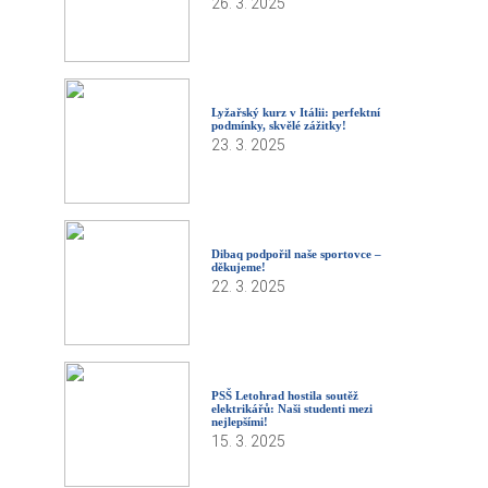
26. 3. 2025
Lyžařský kurz v Itálii: perfektní
podmínky, skvělé zážitky!
23. 3. 2025
Dibaq podpořil naše sportovce –
děkujeme!
22. 3. 2025
PSŠ Letohrad hostila soutěž
elektrikářů: Naši studenti mezi
nejlepšími!
15. 3. 2025